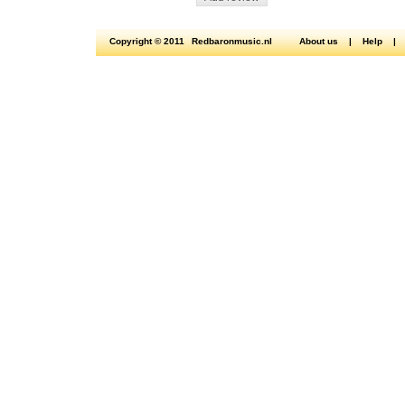
Copyright © 2011
Redbaronmusic.nl
About us
|
Help
|