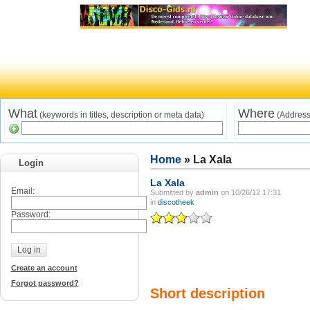
What
Where
(keywords in titles, description or meta data)
(Address,
Home
»
La Xala
Login
La Xala
Email:
Submitted by
admin
on 10/26/12 17:31
in
discotheek
Password:
Create an account
Forgot password?
Short description