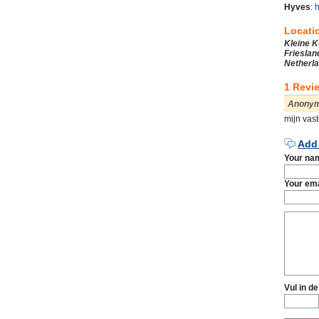
Hyves
:
h
Locati
Kleine K
Frieslan
Netherl
1 Revi
Anonym
mijn vast
Add 
Your na
Your ema
Vul in de