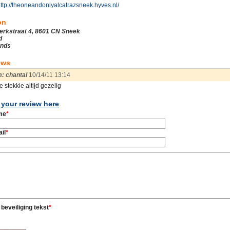
ttp://theoneandonlyalcatrazsneek.hyves.nl/
on
erkstraat 4, 8601 CN Sneek
d
ands
ews
: chantal
10/14/11 13:14
e stekkie altijd gezelig
your review here
me
*
il
*
 beveiliging tekst
*