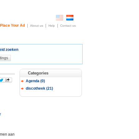
Place Your Ad
|
|
|
About us
Help
Contact us
eid zoeken
Categories
Agenda (0)
discotheek (21)
r
komen aan