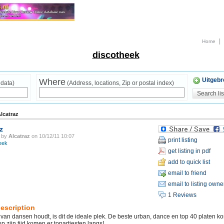
|
Home
discotheek
Uitgebr
Where
 data)
(Address, locations, Zip or postal index)
lcatraz
z
d by
Alcatraz
on 10/12/11 10:07
print listing
eek
get listing in pdf
add to quick list
email to friend
email to listing owne
1 Reviews
escription
 van dansen houdt, is dit de ideale plek. De beste urban, dance en top 40 platen 
p zijn tijd komen er topartiesten langs!