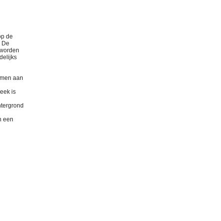
op de
. De
 worden
delijks
komen aan
eek is
htergrond
en een