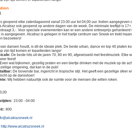
ation
-1
 is geopend elke zaterdagavond vanaf 23.00 uur tot 04;00 uur. Indien aangegeven 
s Alcatraz ook geopend op andere dagen van de week. De minimale leeftijd is 17+
edraagt 3,-. Voor speciale evenementen kan er een andere entreeprijs gehanteerd
t is aangegeven. Alcatraz is gelegen in het hartje centrum van Sneek en trekt maan
n bezoekers!
 van dansen houdt, is dit de ideale plek. De beste urban, dance en top 40 platen 
p zijn tijd komen er topartiesten langs!
stcafe:
De beste hits uit de jaren 70, 80 en 90, afgewisseld met feestmuziek. Elke w
weer feest!
Even wat bijkomen, gezellig praten en een biertje drinken met de muziek op de ac
ezellige omgeving, dat kan in de pub!
tailbar:
De bovenste bar, ingericht in tropische stijl. Het geeft een gezellige sfeer 
zicht op de dansvloer!
mte:
Wij hebben natuurlijk ook de ruimte voor de mensen die willen roken.
 3,00
tijden:
: 23:00 - 04:00
it:
: 800
nfo@alcatrazsneek.nl
:
http://www.alcatrazsneek.nl