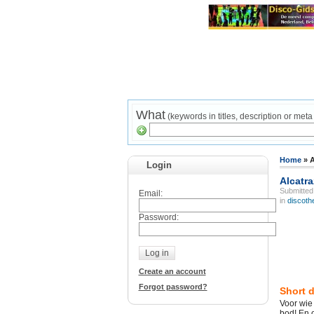
What
(keywords in titles, description or meta
Home
»
A
Login
Alcatra
Submitte
Email:
in
discoth
Password:
Create an account
Forgot password?
Short d
Voor wie
bod! En o