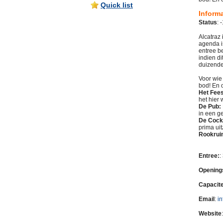
Quick list
Inform
Status
: 
Alcatraz
agenda i
entree b
indien di
duizende
Voor wie
bod! En o
Het Fee
het hier 
De Pub:
in een g
De Cock
prima uit
Rookrui
Entree:
:
Openings
Capacite
Email
:
i
Website